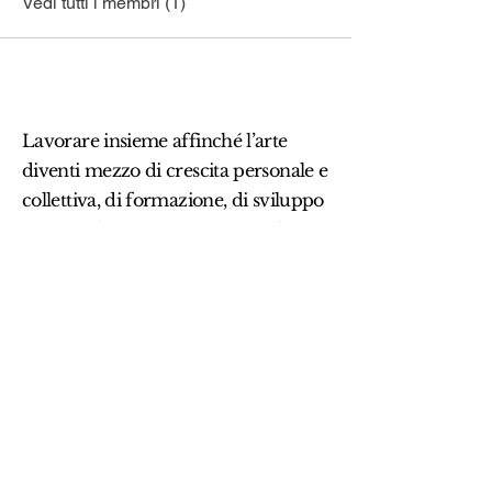
Vedi tutti i membri (1)
Lavorare insieme affinché l’arte
diventi mezzo di crescita personale e
collettiva, di formazione, di sviluppo
territoriale e promozione sociale.
Oltreforma APS
C.F.
14535280961