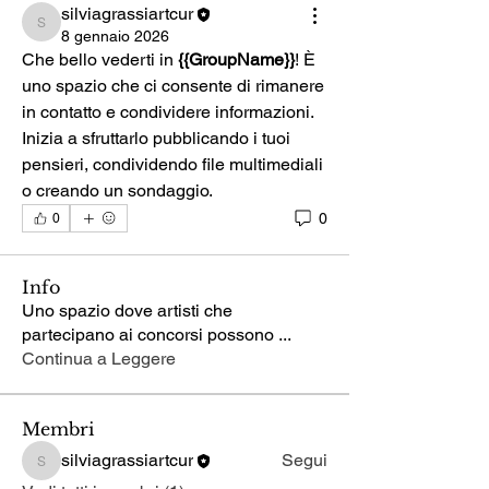
silviagrassiartcur
silviagrassiartcur
8 gennaio 2026
Che bello vederti in 
{{GroupName}}
! È 
uno spazio che ci consente di rimanere 
in contatto e condividere informazioni. 
Inizia a sfruttarlo pubblicando i tuoi 
pensieri, condividendo file multimediali 
o creando un sondaggio.
0
0
Info
Uno spazio dove artisti che
partecipano ai concorsi possono
...
Continua a Leggere
Membri
silviagrassiartcur
Segui
silviagrassiartcur