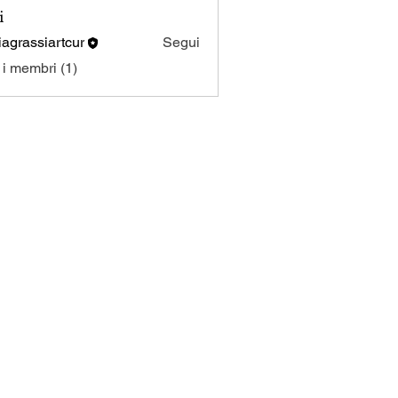
i
viagrassiartcur
Segui
assiartcur
i i membri (1)