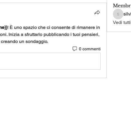
Membr
sil
silviagr
Vedi tutt
me}}
! È uno spazio che ci consente di rimanere in 
i. Inizia a sfruttarlo pubblicando i tuoi pensieri, 
o creando un sondaggio.
0 commenti