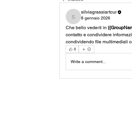
silviagrassiartcur
8 gennaio 2026
silviagrassiartcur
Che bello vederti in 
{{GroupNa
contatto e condividere informazion
condividendo file multimediali 
0
Write a comment...